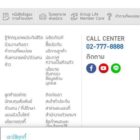
หนังสือรับรอง
โรงพยาบาล
Group Life
คำถามที่พบบ่อย
การชำระเบี้ยฯ
พันธมิตร
Member Care
CALL CENTER
รู้จักกรุงเทพประกันชีวิต
ผลิตภัณฑ์
02-777-8888
ร่วมงานกับเรา
ชื้อประกัน
คำถามที่พบบ่อย
บริการลูกค้า
ติดตาม
ค้นหานายหน้า/ตัวแทน
ประกาศ
ความเป็นส่วนตัว
ข่าว
นโยบาย
คุ้มครอง
ข้อมูลส่วน
บุคคล
ลูกค้าองค์กร
ติดต่อเรา
นักลงทุนสัมพันธ์
สนใจทำประกัน
ตัวแทน / ที่ปรึกษา
สาขาและแผนที่
แผนผังเว็บไซต์
สำนักงานตัวแทนฯ
นโยบายคุกกี้
ข้อกำหนดและ
เงื่อนไขการใช้
Third-Party Notices
บริการ
เราใช้คุกกี้