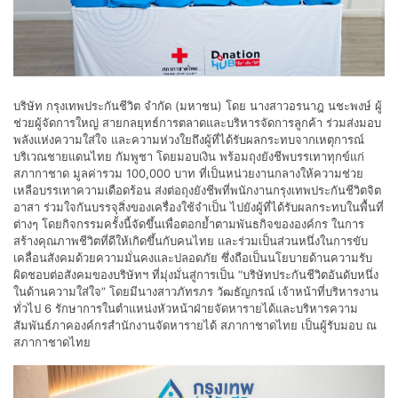
บริษัท กรุงเทพประกันชีวิต จำกัด (มหาชน) โดย นางสาวอรนาฎ นชะพงษ์ ผู้
ช่วยผู้จัดการใหญ่ สายกลยุทธ์การตลาดและบริหารจัดการลูกค้า ร่วมส่งมอบ
พลังแห่งความใส่ใจ และความห่วงใยถึงผู้ที่ได้รับผลกระทบจากเหตุการณ์
บริเวณชายแดนไทย กัมพูชา โดยมอบเงิน พร้อมถุงยังชีพบรรเทาทุกข์แก่
สภากาชาด มูลค่ารวม 100,000 บาท ที่เป็นหน่วยงานกลางให้ความช่วย
เหลือบรรเทาความเดือดร้อน ส่งต่อถุงยังชีพที่พนักงานกรุงเทพประกันชีวิตจิต
อาสา ร่วมใจกันบรรจุสิ่งของเครื่องใช้จำเป็น ไปยังผู้ที่ได้รับผลกระทบในพื้นที่
ต่างๆ โดยกิจกรรมครั้งนี้จัดขึ้นเพื่อตอกย้ำตามพันธกิจขององค์กร ในการ
สร้างคุณภาพชีวิตที่ดีให้เกิดขึ้นกับคนไทย และร่วมเป็นส่วนหนึ่งในการขับ
เคลื่อนสังคมด้วยความมั่นคงและปลอดภัย ซึ่งถือเป็นนโยบายด้านความรับ
ผิดชอบต่อสังคมของบริษัทฯ ที่มุ่งมั่นสู่การเป็น “บริษัทประกันชีวิตอันดับหนึ่ง
ในด้านความใส่ใจ” โดยมีนางสาวภัทรภร วัฒธัญกรณ์ เจ้าหน้าที่บริหารงาน
ทั่วไป 6 รักษาการในตำแหน่งหัวหน้าฝ่ายจัดหารายได้และบริหารความ
สัมพันธ์ภาคองค์กรสำนักงานจัดหารายได้ สภากาชาดไทย เป็นผู้รับมอบ ณ
สภากาชาดไทย