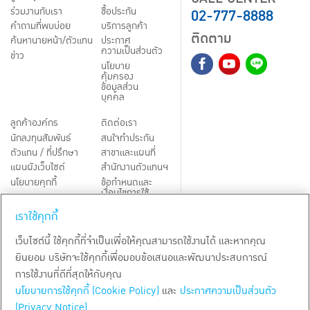
02-777-8888
ร่วมงานกับเรา
ชื้อประกัน
คำถามที่พบบ่อย
บริการลูกค้า
ติดตาม
ค้นหานายหน้า/ตัวแทน
ประกาศ
ความเป็นส่วนตัว
ข่าว
นโยบาย
คุ้มครอง
ข้อมูลส่วน
บุคคล
ลูกค้าองค์กร
ติดต่อเรา
นักลงทุนสัมพันธ์
สนใจทำประกัน
ตัวแทน / ที่ปรึกษา
สาขาและแผนที่
แผนผังเว็บไซต์
สำนักงานตัวแทนฯ
นโยบายคุกกี้
ข้อกำหนดและ
เงื่อนไขการใช้
Third-Party Notices
บริการ
เราใช้คุกกี้
TH
EN
เว็บไซต์นี้ ใช้คุกกี้ที่จำเป็นเพื่อให้คุณสามารถใช้งานได้ และหากคุณ
ยินยอม บริษัทจะใช้คุกกี้เพื่อมอบข้อเสนอและพัฒนาประสบการณ์
สงวนลิขสิทธิ์ พ.ศ.
2569
บริษัท กรุงเทพประกันชีวิต จำกัด (มหาชน)
การใช้งานที่ดีที่สุดให้กับคุณ
นโยบายการใช้คุกกี้ (Cookie Policy)
และ
ประกาศความเป็นส่วนตัว
(Privacy Notice)