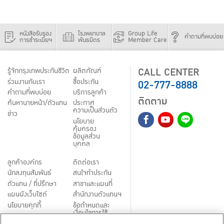
หนังสือรับรอง
โรงพยาบาล
Group Life
คำถามที่พบบ่อย
การชำระเบี้ยฯ
พันธมิตร
Member Care
CALL CENTER
รู้จักกรุงเทพประกันชีวิต
ผลิตภัณฑ์
02-777-8888
ร่วมงานกับเรา
ชื้อประกัน
คำถามที่พบบ่อย
บริการลูกค้า
ติดตาม
ค้นหานายหน้า/ตัวแทน
ประกาศ
ความเป็นส่วนตัว
ข่าว
นโยบาย
คุ้มครอง
ข้อมูลส่วน
บุคคล
ลูกค้าองค์กร
ติดต่อเรา
นักลงทุนสัมพันธ์
สนใจทำประกัน
ตัวแทน / ที่ปรึกษา
สาขาและแผนที่
แผนผังเว็บไซต์
สำนักงานตัวแทนฯ
นโยบายคุกกี้
ข้อกำหนดและ
เงื่อนไขการใช้
Third-Party Notices
บริการ