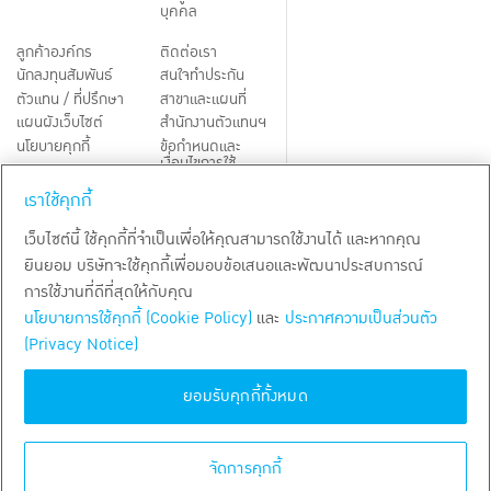
บุคคล
ลูกค้าองค์กร
ติดต่อเรา
นักลงทุนสัมพันธ์
สนใจทำประกัน
ตัวแทน / ที่ปรึกษา
สาขาและแผนที่
แผนผังเว็บไซต์
สำนักงานตัวแทนฯ
นโยบายคุกกี้
ข้อกำหนดและ
เงื่อนไขการใช้
Third-Party Notices
บริการ
เราใช้คุกกี้
TH
EN
เว็บไซต์นี้ ใช้คุกกี้ที่จำเป็นเพื่อให้คุณสามารถใช้งานได้ และหากคุณ
ยินยอม บริษัทจะใช้คุกกี้เพื่อมอบข้อเสนอและพัฒนาประสบการณ์
สงวนลิขสิทธิ์ พ.ศ.
2569
บริษัท กรุงเทพประกันชีวิต จำกัด (มหาชน)
การใช้งานที่ดีที่สุดให้กับคุณ
นโยบายการใช้คุกกี้ (Cookie Policy)
และ
ประกาศความเป็นส่วนตัว
(Privacy Notice)
ยอมรับคุกกี้ทั้งหมด
จัดการคุกกี้