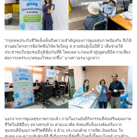
“กรุงเทพประกันชีวิตเล็งเห็นถึงความสำคัญของการดูแลสุขภาพป้องกัน จึงได้
สานต่อโครงการฉีดวัคซีนไข้หวัดใหญ่ 4 สายพันธุ์เป็นปีที่ 2 เพื่อช่วยให้
ประชาชนในชุมชนมีภูมิคุ้มกันที่ดี โดยเฉพาะก่อนเข้าสู่ฤดูฝนที่มีความเสี่ยง
ต่อการแพร่ระบาดของโรคมากขึ้น” นางสาวอรนาฎกล่าว
นอกจากการดูแลสุขภาพกายแล้ว ภายในงานยังมีกิจกรรมที่ส่งเสริมคุณภาพ
ชีวิตในมิติอื่นๆ อย่างครบถ้วน ตามแนวคิด สังคมที่แข็งแรงต้องเริ่มจาก
ชุมชนที่มีคุณภาพชีวิตที่ดีทั้ง 4 ด้าน ประกอบด้วย กายฟิต เงินพร้อม ใจ
สมดุล และความสัมพันธ์ดี ซึ่งกิจกรรมที่จัดขึ้นในครั้งนี้ตอบโจทย์ สามด้าน