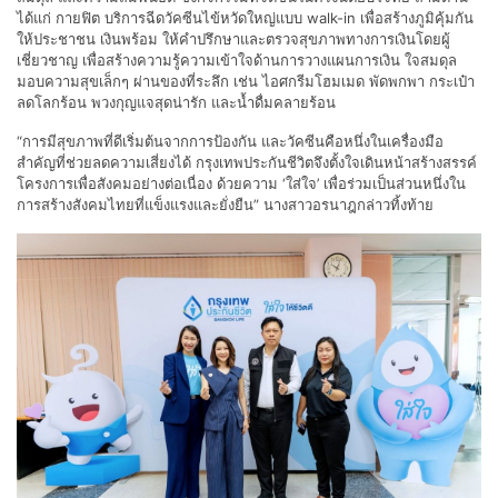
ได้แก่ กายฟิต บริการฉีดวัคซีนไข้หวัดใหญ่แบบ walk-in เพื่อสร้างภูมิคุ้มกัน
ให้ประชาชน เงินพร้อม ให้คำปรึกษาและตรวจสุขภาพทางการเงินโดยผู้
เชี่ยวชาญ เพื่อสร้างความรู้ความเข้าใจด้านการวางแผนการเงิน ใจสมดุล
มอบความสุขเล็กๆ ผ่านของที่ระลึก เช่น ไอศกรีมโฮมเมด พัดพกพา กระเป๋า
ลดโลกร้อน พวงกุญแจสุดน่ารัก และน้ำดื่มคลายร้อน
“การมีสุขภาพที่ดีเริ่มต้นจากการป้องกัน และวัคซีนคือหนึ่งในเครื่องมือ
สำคัญที่ช่วยลดความเสี่ยงได้ กรุงเทพประกันชีวิตจึงตั้งใจเดินหน้าสร้างสรรค์
โครงการเพื่อสังคมอย่างต่อเนื่อง ด้วยความ ‘ใส่ใจ’ เพื่อร่วมเป็นส่วนหนึ่งใน
การสร้างสังคมไทยที่แข็งแรงและยั่งยืน” นางสาวอรนาฎกล่าวทิ้งท้าย