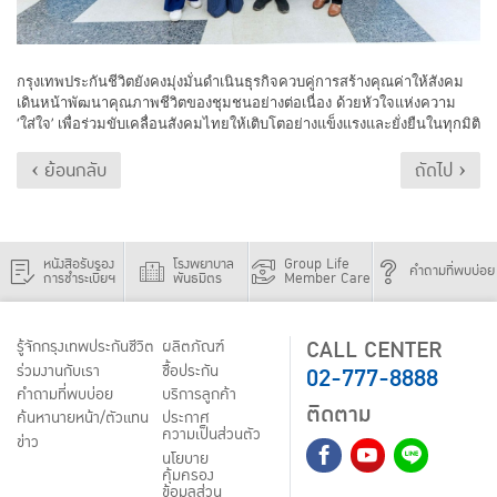
กรุงเทพประกันชีวิตยังคงมุ่งมั่นดำเนินธุรกิจควบคู่การสร้างคุณค่าให้สังคม
เดินหน้าพัฒนาคุณภาพชีวิตของชุมชนอย่างต่อเนื่อง ด้วยหัวใจแห่งความ
‘ใส่ใจ’ เพื่อร่วมขับเคลื่อนสังคมไทยให้เติบโตอย่างแข็งแรงและยั่งยืนในทุกมิติ
‹ ย้อนกลับ
ถัดไป ›
หนังสือรับรอง
โรงพยาบาล
Group Life
คำถามที่พบบ่อย
การชำระเบี้ยฯ
พันธมิตร
Member Care
CALL CENTER
รู้จักกรุงเทพประกันชีวิต
ผลิตภัณฑ์
02-777-8888
ร่วมงานกับเรา
ชื้อประกัน
คำถามที่พบบ่อย
บริการลูกค้า
ติดตาม
ค้นหานายหน้า/ตัวแทน
ประกาศ
ความเป็นส่วนตัว
ข่าว
นโยบาย
คุ้มครอง
ข้อมูลส่วน