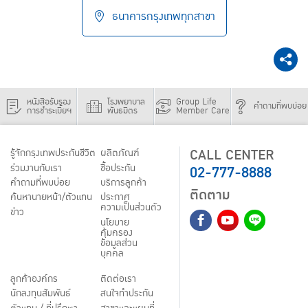
ธนาคารกรุงเทพทุกสาขา
หนังสือรับรอง
โรงพยาบาล
Group Life
คำถามที่พบบ่อย
การชำระเบี้ยฯ
พันธมิตร
Member Care
CALL CENTER
รู้จักกรุงเทพประกันชีวิต
ผลิตภัณฑ์
02-777-8888
ร่วมงานกับเรา
ชื้อประกัน
คำถามที่พบบ่อย
บริการลูกค้า
ติดตาม
ค้นหานายหน้า/ตัวแทน
ประกาศ
ความเป็นส่วนตัว
ข่าว
นโยบาย
คุ้มครอง
ข้อมูลส่วน
บุคคล
ลูกค้าองค์กร
ติดต่อเรา
นักลงทุนสัมพันธ์
สนใจทำประกัน