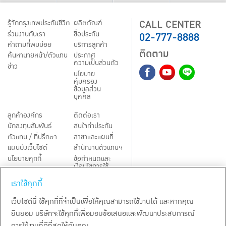
CALL CENTER
รู้จักกรุงเทพประกันชีวิต
ผลิตภัณฑ์
02-777-8888
ร่วมงานกับเรา
ชื้อประกัน
คำถามที่พบบ่อย
บริการลูกค้า
ติดตาม
ค้นหานายหน้า/ตัวแทน
ประกาศ
ความเป็นส่วนตัว
ข่าว
นโยบาย
คุ้มครอง
ข้อมูลส่วน
บุคคล
ลูกค้าองค์กร
ติดต่อเรา
นักลงทุนสัมพันธ์
สนใจทำประกัน
ตัวแทน / ที่ปรึกษา
สาขาและแผนที่
แผนผังเว็บไซต์
สำนักงานตัวแทนฯ
นโยบายคุกกี้
ข้อกำหนดและ
เงื่อนไขการใช้
Third-Party Notices
บริการ
เราใช้คุกกี้
TH
EN
เว็บไซต์นี้ ใช้คุกกี้ที่จำเป็นเพื่อให้คุณสามารถใช้งานได้ และหากคุณ
ยินยอม บริษัทจะใช้คุกกี้เพื่อมอบข้อเสนอและพัฒนาประสบการณ์
สงวนลิขสิทธิ์ พ.ศ.
2569
บริษัท กรุงเทพประกันชีวิต จำกัด (มหาชน)
การใช้งานที่ดีที่สุดให้กับคุณ