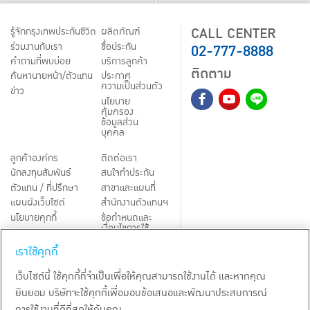
CALL CENTER
รู้จักกรุงเทพประกันชีวิต
ผลิตภัณฑ์
02-777-8888
ร่วมงานกับเรา
ชื้อประกัน
คำถามที่พบบ่อย
บริการลูกค้า
ติดตาม
ค้นหานายหน้า/ตัวแทน
ประกาศ
ความเป็นส่วนตัว
ข่าว
นโยบาย
คุ้มครอง
ข้อมูลส่วน
บุคคล
ลูกค้าองค์กร
ติดต่อเรา
นักลงทุนสัมพันธ์
สนใจทำประกัน
ตัวแทน / ที่ปรึกษา
สาขาและแผนที่
แผนผังเว็บไซต์
สำนักงานตัวแทนฯ
นโยบายคุกกี้
ข้อกำหนดและ
เงื่อนไขการใช้
Third-Party Notices
บริการ
เราใช้คุกกี้
TH
EN
เว็บไซต์นี้ ใช้คุกกี้ที่จำเป็นเพื่อให้คุณสามารถใช้งานได้ และหากคุณ
ยินยอม บริษัทจะใช้คุกกี้เพื่อมอบข้อเสนอและพัฒนาประสบการณ์
สงวนลิขสิทธิ์ พ.ศ.
2569
บริษัท กรุงเทพประกันชีวิต จำกัด (มหาชน)
การใช้งานที่ดีที่สุดให้กับคุณ