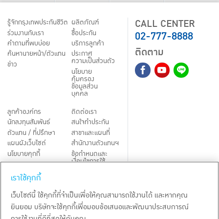
CALL CENTER
รู้จักกรุงเทพประกันชีวิต
ผลิตภัณฑ์
02-777-8888
ร่วมงานกับเรา
ชื้อประกัน
คำถามที่พบบ่อย
บริการลูกค้า
ติดตาม
ค้นหานายหน้า/ตัวแทน
ประกาศ
ความเป็นส่วนตัว
ข่าว
นโยบาย
คุ้มครอง
ข้อมูลส่วน
บุคคล
ลูกค้าองค์กร
ติดต่อเรา
นักลงทุนสัมพันธ์
สนใจทำประกัน
ตัวแทน / ที่ปรึกษา
สาขาและแผนที่
แผนผังเว็บไซต์
สำนักงานตัวแทนฯ
นโยบายคุกกี้
ข้อกำหนดและ
เงื่อนไขการใช้
Third-Party Notices
บริการ
เราใช้คุกกี้
TH
EN
เว็บไซต์นี้ ใช้คุกกี้ที่จำเป็นเพื่อให้คุณสามารถใช้งานได้ และหากคุณ
ยินยอม บริษัทจะใช้คุกกี้เพื่อมอบข้อเสนอและพัฒนาประสบการณ์
สงวนลิขสิทธิ์ พ.ศ.
2569
บริษัท กรุงเทพประกันชีวิต จำกัด (มหาชน)
การใช้งานที่ดีที่สุดให้กับคุณ