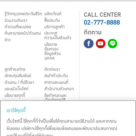
CALL CENTER
รู้จักกรุงเทพประกันชีวิต
ผลิตภัณฑ์
02-777-8888
ร่วมงานกับเรา
ชื้อประกัน
คำถามที่พบบ่อย
บริการลูกค้า
ติดตาม
ค้นหานายหน้า/ตัวแทน
ประกาศ
ความเป็นส่วนตัว
ข่าว
นโยบาย
คุ้มครอง
ข้อมูลส่วน
บุคคล
ลูกค้าองค์กร
ติดต่อเรา
นักลงทุนสัมพันธ์
สนใจทำประกัน
ตัวแทน / ที่ปรึกษา
สาขาและแผนที่
แผนผังเว็บไซต์
สำนักงานตัวแทนฯ
นโยบายคุกกี้
ข้อกำหนดและ
เงื่อนไขการใช้
Third-Party Notices
บริการ
เราใช้คุกกี้
TH
EN
เว็บไซต์นี้ ใช้คุกกี้ที่จำเป็นเพื่อให้คุณสามารถใช้งานได้ และหากคุณ
ยินยอม บริษัทจะใช้คุกกี้เพื่อมอบข้อเสนอและพัฒนาประสบการณ์
สงวนลิขสิทธิ์ พ.ศ.
2569
บริษัท กรุงเทพประกันชีวิต จำกัด (มหาชน)
การใช้งานที่ดีที่สุดให้กับคุณ