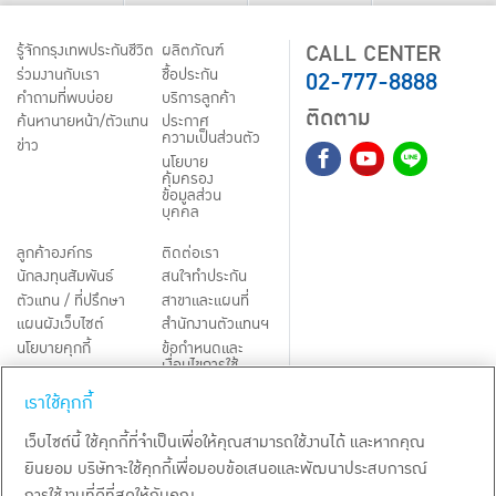
CALL CENTER
รู้จักกรุงเทพประกันชีวิต
ผลิตภัณฑ์
02-777-8888
ร่วมงานกับเรา
ชื้อประกัน
คำถามที่พบบ่อย
บริการลูกค้า
ติดตาม
ค้นหานายหน้า/ตัวแทน
ประกาศ
ความเป็นส่วนตัว
ข่าว
นโยบาย
คุ้มครอง
ข้อมูลส่วน
บุคคล
ลูกค้าองค์กร
ติดต่อเรา
นักลงทุนสัมพันธ์
สนใจทำประกัน
ตัวแทน / ที่ปรึกษา
สาขาและแผนที่
แผนผังเว็บไซต์
สำนักงานตัวแทนฯ
นโยบายคุกกี้
ข้อกำหนดและ
เงื่อนไขการใช้
Third-Party Notices
บริการ
เราใช้คุกกี้
TH
EN
เว็บไซต์นี้ ใช้คุกกี้ที่จำเป็นเพื่อให้คุณสามารถใช้งานได้ และหากคุณ
ยินยอม บริษัทจะใช้คุกกี้เพื่อมอบข้อเสนอและพัฒนาประสบการณ์
สงวนลิขสิทธิ์ พ.ศ.
2569
บริษัท กรุงเทพประกันชีวิต จำกัด (มหาชน)
การใช้งานที่ดีที่สุดให้กับคุณ