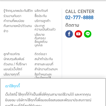
CALL CENTER
รู้จักกรุงเทพประกันชีวิต
ผลิตภัณฑ์
02-777-8888
ร่วมงานกับเรา
ชื้อประกัน
คำถามที่พบบ่อย
บริการลูกค้า
ติดตาม
ค้นหานายหน้า/ตัวแทน
ประกาศ
ความเป็นส่วนตัว
ข่าว
นโยบาย
คุ้มครอง
ข้อมูลส่วน
บุคคล
ลูกค้าองค์กร
ติดต่อเรา
นักลงทุนสัมพันธ์
สนใจทำประกัน
ตัวแทน / ที่ปรึกษา
สาขาและแผนที่
แผนผังเว็บไซต์
สำนักงานตัวแทนฯ
นโยบายคุกกี้
ข้อกำหนดและ
เงื่อนไขการใช้
Third-Party Notices
บริการ
เราใช้คุกกี้
TH
EN
เว็บไซต์นี้ ใช้คุกกี้ที่จำเป็นเพื่อให้คุณสามารถใช้งานได้ และหากคุณ
ยินยอม บริษัทจะใช้คุกกี้เพื่อมอบข้อเสนอและพัฒนาประสบการณ์
สงวนลิขสิทธิ์ พ.ศ.
2569
บริษัท กรุงเทพประกันชีวิต จำกัด (มหาชน)
การใช้งานที่ดีที่สุดให้กับคุณ