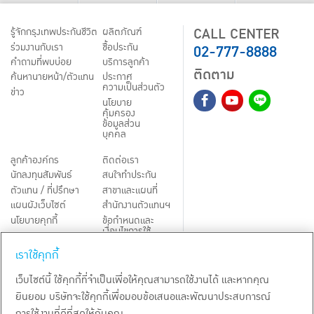
CALL CENTER
รู้จักกรุงเทพประกันชีวิต
ผลิตภัณฑ์
02-777-8888
ร่วมงานกับเรา
ชื้อประกัน
คำถามที่พบบ่อย
บริการลูกค้า
ติดตาม
ค้นหานายหน้า/ตัวแทน
ประกาศ
ความเป็นส่วนตัว
ข่าว
นโยบาย
คุ้มครอง
ข้อมูลส่วน
บุคคล
ลูกค้าองค์กร
ติดต่อเรา
นักลงทุนสัมพันธ์
สนใจทำประกัน
ตัวแทน / ที่ปรึกษา
สาขาและแผนที่
แผนผังเว็บไซต์
สำนักงานตัวแทนฯ
นโยบายคุกกี้
ข้อกำหนดและ
เงื่อนไขการใช้
Third-Party Notices
บริการ
เราใช้คุกกี้
TH
EN
เว็บไซต์นี้ ใช้คุกกี้ที่จำเป็นเพื่อให้คุณสามารถใช้งานได้ และหากคุณ
ยินยอม บริษัทจะใช้คุกกี้เพื่อมอบข้อเสนอและพัฒนาประสบการณ์
สงวนลิขสิทธิ์ พ.ศ.
2569
บริษัท กรุงเทพประกันชีวิต จำกัด (มหาชน)
การใช้งานที่ดีที่สุดให้กับคุณ