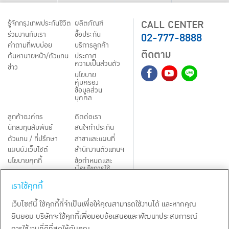
CALL CENTER
รู้จักกรุงเทพประกันชีวิต
ผลิตภัณฑ์
02-777-8888
ร่วมงานกับเรา
ชื้อประกัน
คำถามที่พบบ่อย
บริการลูกค้า
ติดตาม
ค้นหานายหน้า/ตัวแทน
ประกาศ
ความเป็นส่วนตัว
ข่าว
นโยบาย
คุ้มครอง
ข้อมูลส่วน
บุคคล
ลูกค้าองค์กร
ติดต่อเรา
นักลงทุนสัมพันธ์
สนใจทำประกัน
ตัวแทน / ที่ปรึกษา
สาขาและแผนที่
แผนผังเว็บไซต์
สำนักงานตัวแทนฯ
นโยบายคุกกี้
ข้อกำหนดและ
เงื่อนไขการใช้
Third-Party Notices
บริการ
เราใช้คุกกี้
TH
EN
เว็บไซต์นี้ ใช้คุกกี้ที่จำเป็นเพื่อให้คุณสามารถใช้งานได้ และหากคุณ
ยินยอม บริษัทจะใช้คุกกี้เพื่อมอบข้อเสนอและพัฒนาประสบการณ์
สงวนลิขสิทธิ์ พ.ศ.
2569
บริษัท กรุงเทพประกันชีวิต จำกัด (มหาชน)
การใช้งานที่ดีที่สุดให้กับคุณ