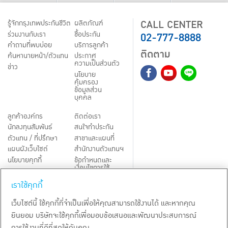
CALL CENTER
รู้จักกรุงเทพประกันชีวิต
ผลิตภัณฑ์
02-777-8888
ร่วมงานกับเรา
ชื้อประกัน
คำถามที่พบบ่อย
บริการลูกค้า
ติดตาม
ค้นหานายหน้า/ตัวแทน
ประกาศ
ความเป็นส่วนตัว
ข่าว
นโยบาย
คุ้มครอง
ข้อมูลส่วน
บุคคล
ลูกค้าองค์กร
ติดต่อเรา
นักลงทุนสัมพันธ์
สนใจทำประกัน
ตัวแทน / ที่ปรึกษา
สาขาและแผนที่
แผนผังเว็บไซต์
สำนักงานตัวแทนฯ
นโยบายคุกกี้
ข้อกำหนดและ
เงื่อนไขการใช้
Third-Party Notices
บริการ
เราใช้คุกกี้
TH
EN
เว็บไซต์นี้ ใช้คุกกี้ที่จำเป็นเพื่อให้คุณสามารถใช้งานได้ และหากคุณ
ยินยอม บริษัทจะใช้คุกกี้เพื่อมอบข้อเสนอและพัฒนาประสบการณ์
สงวนลิขสิทธิ์ พ.ศ.
2569
บริษัท กรุงเทพประกันชีวิต จำกัด (มหาชน)
การใช้งานที่ดีที่สุดให้กับคุณ