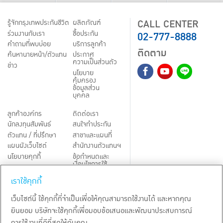
CALL CENTER
รู้จักกรุงเทพประกันชีวิต
ผลิตภัณฑ์
02-777-8888
ร่วมงานกับเรา
ชื้อประกัน
คำถามที่พบบ่อย
บริการลูกค้า
ติดตาม
ค้นหานายหน้า/ตัวแทน
ประกาศ
ความเป็นส่วนตัว
ข่าว
นโยบาย
คุ้มครอง
ข้อมูลส่วน
บุคคล
ลูกค้าองค์กร
ติดต่อเรา
นักลงทุนสัมพันธ์
สนใจทำประกัน
ตัวแทน / ที่ปรึกษา
สาขาและแผนที่
แผนผังเว็บไซต์
สำนักงานตัวแทนฯ
นโยบายคุกกี้
ข้อกำหนดและ
เงื่อนไขการใช้
Third-Party Notices
บริการ
เราใช้คุกกี้
TH
EN
เว็บไซต์นี้ ใช้คุกกี้ที่จำเป็นเพื่อให้คุณสามารถใช้งานได้ และหากคุณ
ยินยอม บริษัทจะใช้คุกกี้เพื่อมอบข้อเสนอและพัฒนาประสบการณ์
สงวนลิขสิทธิ์ พ.ศ.
2569
บริษัท กรุงเทพประกันชีวิต จำกัด (มหาชน)
การใช้งานที่ดีที่สุดให้กับคุณ