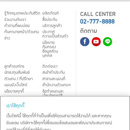
CALL CENTER
รู้จักกรุงเทพประกันชีวิต
ผลิตภัณฑ์
02-777-8888
ร่วมงานกับเรา
ชื้อประกัน
คำถามที่พบบ่อย
บริการลูกค้า
ติดตาม
ค้นหานายหน้า/ตัวแทน
ประกาศ
ความเป็นส่วนตัว
ข่าว
นโยบาย
คุ้มครอง
ข้อมูลส่วน
บุคคล
ลูกค้าองค์กร
ติดต่อเรา
นักลงทุนสัมพันธ์
สนใจทำประกัน
ตัวแทน / ที่ปรึกษา
สาขาและแผนที่
แผนผังเว็บไซต์
สำนักงานตัวแทนฯ
นโยบายคุกกี้
ข้อกำหนดและ
เงื่อนไขการใช้
Third-Party Notices
บริการ
เราใช้คุกกี้
TH
EN
เว็บไซต์นี้ ใช้คุกกี้ที่จำเป็นเพื่อให้คุณสามารถใช้งานได้ และหากคุณ
ยินยอม บริษัทจะใช้คุกกี้เพื่อมอบข้อเสนอและพัฒนาประสบการณ์
สงวนลิขสิทธิ์ พ.ศ.
2569
บริษัท กรุงเทพประกันชีวิต จำกัด (มหาชน)
การใช้งานที่ดีที่สุดให้กับคุณ