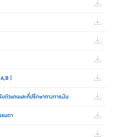
A,B )
ับตัวแทนและที่ปรึกษาทางการเงิน
ธรรมดา