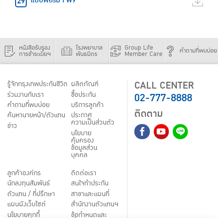
แบบฟอร์ม FW9
หนังสือรับรอง
โรงพยาบาล
Group Life
คำถามที่พบบ่อย
การชำระเบี้ยฯ
พันธมิตร
Member Care
CALL CENTER
รู้จักกรุงเทพประกันชีวิต
ผลิตภัณฑ์
02-777-8888
ร่วมงานกับเรา
ชื้อประกัน
คำถามที่พบบ่อย
บริการลูกค้า
ติดตาม
ค้นหานายหน้า/ตัวแทน
ประกาศ
ความเป็นส่วนตัว
ข่าว
นโยบาย
คุ้มครอง
ข้อมูลส่วน
บุคคล
ลูกค้าองค์กร
ติดต่อเรา
นักลงทุนสัมพันธ์
สนใจทำประกัน
ตัวแทน / ที่ปรึกษา
สาขาและแผนที่
แผนผังเว็บไซต์
สำนักงานตัวแทนฯ
นโยบายคุกกี้
ข้อกำหนดและ