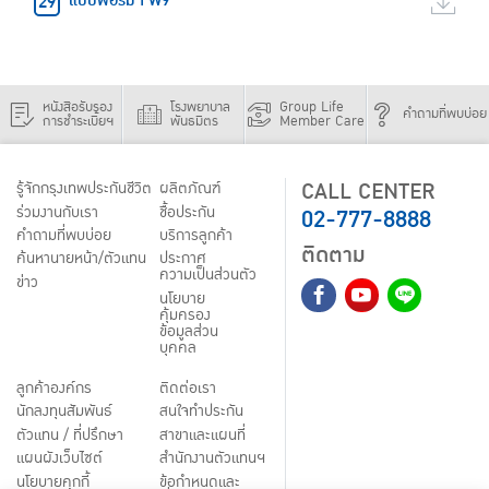
แบบฟอร์ม FW9
หนังสือรับรอง
โรงพยาบาล
Group Life
คำถามที่พบบ่อย
การชำระเบี้ยฯ
พันธมิตร
Member Care
CALL CENTER
รู้จักกรุงเทพประกันชีวิต
ผลิตภัณฑ์
02-777-8888
ร่วมงานกับเรา
ชื้อประกัน
คำถามที่พบบ่อย
บริการลูกค้า
ติดตาม
ค้นหานายหน้า/ตัวแทน
ประกาศ
ความเป็นส่วนตัว
ข่าว
นโยบาย
คุ้มครอง
ข้อมูลส่วน
บุคคล
ลูกค้าองค์กร
ติดต่อเรา
นักลงทุนสัมพันธ์
สนใจทำประกัน
ตัวแทน / ที่ปรึกษา
สาขาและแผนที่
แผนผังเว็บไซต์
สำนักงานตัวแทนฯ
นโยบายคุกกี้
ข้อกำหนดและ