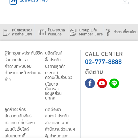
แบบฟอร์ม FW9
หนังสือรับรอง
โรงพยาบาล
Group Life
คำถามที่พบบ่อย
การชำระเบี้ยฯ
พันธมิตร
Member Care
CALL CENTER
รู้จักกรุงเทพประกันชีวิต
ผลิตภัณฑ์
02-777-8888
ร่วมงานกับเรา
ชื้อประกัน
คำถามที่พบบ่อย
บริการลูกค้า
ติดตาม
ค้นหานายหน้า/ตัวแทน
ประกาศ
ความเป็นส่วนตัว
ข่าว
นโยบาย
คุ้มครอง
ข้อมูลส่วน
บุคคล
ลูกค้าองค์กร
ติดต่อเรา
นักลงทุนสัมพันธ์
สนใจทำประกัน
ตัวแทน / ที่ปรึกษา
สาขาและแผนที่
แผนผังเว็บไซต์
สำนักงานตัวแทนฯ
นโยบายคุกกี้
ข้อกำหนดและ