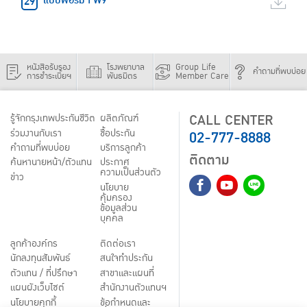
แบบฟอร์ม FW9
หนังสือรับรอง
โรงพยาบาล
Group Life
คำถามที่พบบ่อย
การชำระเบี้ยฯ
พันธมิตร
Member Care
CALL CENTER
รู้จักกรุงเทพประกันชีวิต
ผลิตภัณฑ์
02-777-8888
ร่วมงานกับเรา
ชื้อประกัน
คำถามที่พบบ่อย
บริการลูกค้า
ติดตาม
ค้นหานายหน้า/ตัวแทน
ประกาศ
ความเป็นส่วนตัว
ข่าว
นโยบาย
คุ้มครอง
ข้อมูลส่วน
บุคคล
ลูกค้าองค์กร
ติดต่อเรา
นักลงทุนสัมพันธ์
สนใจทำประกัน
ตัวแทน / ที่ปรึกษา
สาขาและแผนที่
แผนผังเว็บไซต์
สำนักงานตัวแทนฯ
นโยบายคุกกี้
ข้อกำหนดและ