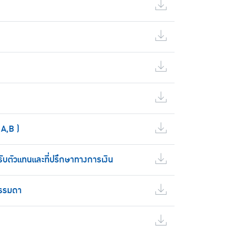
A,B )
ับตัวแทนและที่ปรึกษาทางการเงิน
ธรรมดา