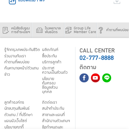
แบบฟอร์ม FW9
หนังสือรับรอง
โรงพยาบาล
Group Life
คำถามที่พบบ่อย
การชำระเบี้ยฯ
พันธมิตร
Member Care
CALL CENTER
รู้จักกรุงเทพประกันชีวิต
ผลิตภัณฑ์
02-777-8888
ร่วมงานกับเรา
ชื้อประกัน
คำถามที่พบบ่อย
บริการลูกค้า
ติดตาม
ค้นหานายหน้า/ตัวแทน
ประกาศ
ความเป็นส่วนตัว
ข่าว
นโยบาย
คุ้มครอง
ข้อมูลส่วน
บุคคล
ลูกค้าองค์กร
ติดต่อเรา
นักลงทุนสัมพันธ์
สนใจทำประกัน
ตัวแทน / ที่ปรึกษา
สาขาและแผนที่
แผนผังเว็บไซต์
สำนักงานตัวแทนฯ
นโยบายคุกกี้
ข้อกำหนดและ