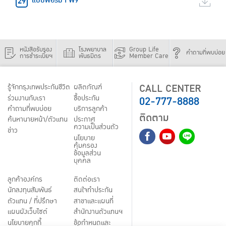
แบบฟอร์ม FW9
หนังสือรับรอง
โรงพยาบาล
Group Life
คำถามที่พบบ่อย
การชำระเบี้ยฯ
พันธมิตร
Member Care
CALL CENTER
รู้จักกรุงเทพประกันชีวิต
ผลิตภัณฑ์
02-777-8888
ร่วมงานกับเรา
ชื้อประกัน
คำถามที่พบบ่อย
บริการลูกค้า
ติดตาม
ค้นหานายหน้า/ตัวแทน
ประกาศ
ความเป็นส่วนตัว
ข่าว
นโยบาย
คุ้มครอง
ข้อมูลส่วน
บุคคล
ลูกค้าองค์กร
ติดต่อเรา
นักลงทุนสัมพันธ์
สนใจทำประกัน
ตัวแทน / ที่ปรึกษา
สาขาและแผนที่
แผนผังเว็บไซต์
สำนักงานตัวแทนฯ
นโยบายคุกกี้
ข้อกำหนดและ