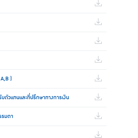
A,B )
ับตัวแทนและที่ปรึกษาทางการเงิน
ธรรมดา