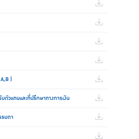
A,B )
ับตัวแทนและที่ปรึกษาทางการเงิน
ธรรมดา