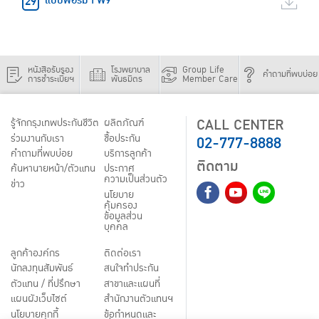
แบบฟอร์ม FW9
หนังสือรับรอง
โรงพยาบาล
Group Life
คำถามที่พบบ่อย
การชำระเบี้ยฯ
พันธมิตร
Member Care
CALL CENTER
รู้จักกรุงเทพประกันชีวิต
ผลิตภัณฑ์
02-777-8888
ร่วมงานกับเรา
ชื้อประกัน
คำถามที่พบบ่อย
บริการลูกค้า
ติดตาม
ค้นหานายหน้า/ตัวแทน
ประกาศ
ความเป็นส่วนตัว
ข่าว
นโยบาย
คุ้มครอง
ข้อมูลส่วน
บุคคล
ลูกค้าองค์กร
ติดต่อเรา
นักลงทุนสัมพันธ์
สนใจทำประกัน
ตัวแทน / ที่ปรึกษา
สาขาและแผนที่
แผนผังเว็บไซต์
สำนักงานตัวแทนฯ
นโยบายคุกกี้
ข้อกำหนดและ