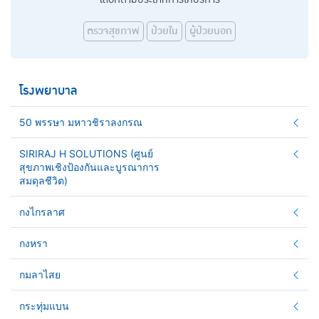
ตรวจสุขภาพ
ป่วยใน
ผู้ป่วยนอก
โรงพยาบาล
50 พรรษา มหาวชิราลงกรณ
SIRIRAJ H SOLUTIONS (ศูนย์
สุขภาพเชิงป้องกันและบูรณาการ
สมดุลชีวิต)
กงไกรลาศ
กงหรา
กมลาไสย
กระทุ่มแบน