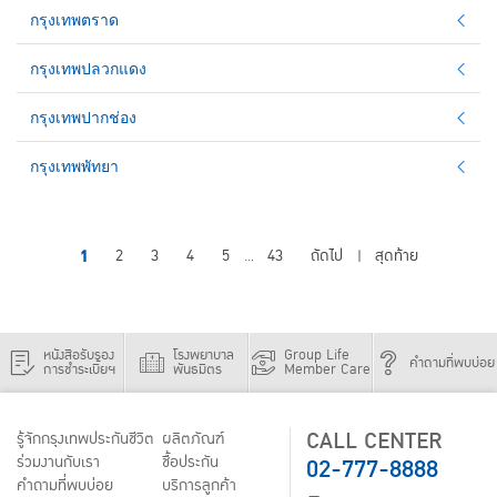
กรุงเทพตราด
กรุงเทพปลวกแดง
กรุงเทพปากช่อง
กรุงเทพพัทยา
1
2
3
4
5
43
ถัดไป
สุดท้าย
...
|
หนังสือรับรอง
โรงพยาบาล
Group Life
คำถามที่พบบ่อย
การชำระเบี้ยฯ
พันธมิตร
Member Care
CALL CENTER
รู้จักกรุงเทพประกันชีวิต
ผลิตภัณฑ์
02-777-8888
ร่วมงานกับเรา
ชื้อประกัน
คำถามที่พบบ่อย
บริการลูกค้า