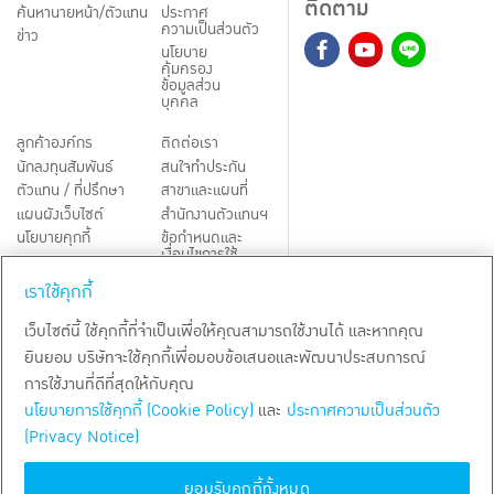
ติดตาม
ค้นหานายหน้า/ตัวแทน
ประกาศ
ความเป็นส่วนตัว
ข่าว
นโยบาย
คุ้มครอง
ข้อมูลส่วน
บุคคล
ลูกค้าองค์กร
ติดต่อเรา
นักลงทุนสัมพันธ์
สนใจทำประกัน
ตัวแทน / ที่ปรึกษา
สาขาและแผนที่
แผนผังเว็บไซต์
สำนักงานตัวแทนฯ
นโยบายคุกกี้
ข้อกำหนดและ
เงื่อนไขการใช้
Third-Party Notices
บริการ
เราใช้คุกกี้
TH
EN
เว็บไซต์นี้ ใช้คุกกี้ที่จำเป็นเพื่อให้คุณสามารถใช้งานได้ และหากคุณ
ยินยอม บริษัทจะใช้คุกกี้เพื่อมอบข้อเสนอและพัฒนาประสบการณ์
สงวนลิขสิทธิ์ พ.ศ.
2569
บริษัท กรุงเทพประกันชีวิต จำกัด (มหาชน)
การใช้งานที่ดีที่สุดให้กับคุณ
นโยบายการใช้คุกกี้ (Cookie Policy)
และ
ประกาศความเป็นส่วนตัว
(Privacy Notice)
ยอมรับคุกกี้ทั้งหมด