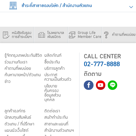
ชำระที่สาขาของบริษัท / สำนักงานตัวแทน
หนังสือรับรอง
โรงพยาบาล
Group Life
คำถามที่พบบ่อย
การชำระเบี้ยฯ
พันธมิตร
Member Care
CALL CENTER
รู้จักกรุงเทพประกันชีวิต
ผลิตภัณฑ์
02-777-8888
ร่วมงานกับเรา
ชื้อประกัน
คำถามที่พบบ่อย
บริการลูกค้า
ติดตาม
ค้นหานายหน้า/ตัวแทน
ประกาศ
ความเป็นส่วนตัว
ข่าว
นโยบาย
คุ้มครอง
ข้อมูลส่วน
บุคคล
ลูกค้าองค์กร
ติดต่อเรา
นักลงทุนสัมพันธ์
สนใจทำประกัน
ตัวแทน / ที่ปรึกษา
สาขาและแผนที่
แผนผังเว็บไซต์
สำนักงานตัวแทนฯ