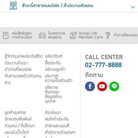
ชำระที่สาขาของบริษัท / สำนักงานตัวแทน
หนังสือรับรอง
โรงพยาบาล
Group Life
คำถามที่พบบ่อย
การชำระเบี้ยฯ
พันธมิตร
Member Care
CALL CENTER
รู้จักกรุงเทพประกันชีวิต
ผลิตภัณฑ์
02-777-8888
ร่วมงานกับเรา
ชื้อประกัน
คำถามที่พบบ่อย
บริการลูกค้า
ติดตาม
ค้นหานายหน้า/ตัวแทน
ประกาศ
ความเป็นส่วนตัว
ข่าว
นโยบาย
คุ้มครอง
ข้อมูลส่วน
บุคคล
ลูกค้าองค์กร
ติดต่อเรา
นักลงทุนสัมพันธ์
สนใจทำประกัน
ตัวแทน / ที่ปรึกษา
สาขาและแผนที่
แผนผังเว็บไซต์
สำนักงานตัวแทนฯ