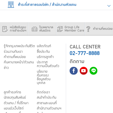
ชำระที่สาขาของบริษัท / สำนักงานตัวแทน
หนังสือรับรอง
โรงพยาบาล
Group Life
คำถามที่พบบ่อย
การชำระเบี้ยฯ
พันธมิตร
Member Care
CALL CENTER
รู้จักกรุงเทพประกันชีวิต
ผลิตภัณฑ์
02-777-8888
ร่วมงานกับเรา
ชื้อประกัน
คำถามที่พบบ่อย
บริการลูกค้า
ติดตาม
ค้นหานายหน้า/ตัวแทน
ประกาศ
ความเป็นส่วนตัว
ข่าว
นโยบาย
คุ้มครอง
ข้อมูลส่วน
บุคคล
ลูกค้าองค์กร
ติดต่อเรา
นักลงทุนสัมพันธ์
สนใจทำประกัน
ตัวแทน / ที่ปรึกษา
สาขาและแผนที่
แผนผังเว็บไซต์
สำนักงานตัวแทนฯ