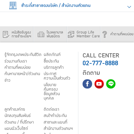
ชำระที่สาขาของบริษัท / สำนักงานตัวแทน
หนังสือรับรอง
โรงพยาบาล
Group Life
คำถามที่พบบ่อย
การชำระเบี้ยฯ
พันธมิตร
Member Care
CALL CENTER
รู้จักกรุงเทพประกันชีวิต
ผลิตภัณฑ์
02-777-8888
ร่วมงานกับเรา
ชื้อประกัน
คำถามที่พบบ่อย
บริการลูกค้า
ติดตาม
ค้นหานายหน้า/ตัวแทน
ประกาศ
ความเป็นส่วนตัว
ข่าว
นโยบาย
คุ้มครอง
ข้อมูลส่วน
บุคคล
ลูกค้าองค์กร
ติดต่อเรา
นักลงทุนสัมพันธ์
สนใจทำประกัน
ตัวแทน / ที่ปรึกษา
สาขาและแผนที่
แผนผังเว็บไซต์
สำนักงานตัวแทนฯ