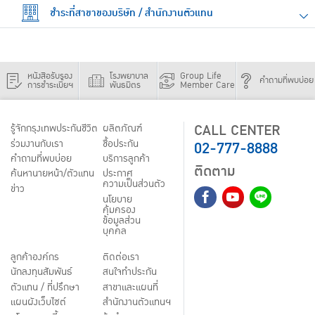
ชำระที่สาขาของบริษัท / สำนักงานตัวแทน
หนังสือรับรอง
โรงพยาบาล
Group Life
คำถามที่พบบ่อย
การชำระเบี้ยฯ
พันธมิตร
Member Care
CALL CENTER
รู้จักกรุงเทพประกันชีวิต
ผลิตภัณฑ์
02-777-8888
ร่วมงานกับเรา
ชื้อประกัน
คำถามที่พบบ่อย
บริการลูกค้า
ติดตาม
ค้นหานายหน้า/ตัวแทน
ประกาศ
ความเป็นส่วนตัว
ข่าว
นโยบาย
คุ้มครอง
ข้อมูลส่วน
บุคคล
ลูกค้าองค์กร
ติดต่อเรา
นักลงทุนสัมพันธ์
สนใจทำประกัน
ตัวแทน / ที่ปรึกษา
สาขาและแผนที่
แผนผังเว็บไซต์
สำนักงานตัวแทนฯ