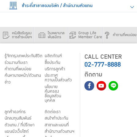
ชำระที่สาขาของบริษัท / สำนักงานตัวแทน
หนังสือรับรอง
โรงพยาบาล
Group Life
คำถามที่พบบ่อย
การชำระเบี้ยฯ
พันธมิตร
Member Care
CALL CENTER
รู้จักกรุงเทพประกันชีวิต
ผลิตภัณฑ์
02-777-8888
ร่วมงานกับเรา
ชื้อประกัน
คำถามที่พบบ่อย
บริการลูกค้า
ติดตาม
ค้นหานายหน้า/ตัวแทน
ประกาศ
ความเป็นส่วนตัว
ข่าว
นโยบาย
คุ้มครอง
ข้อมูลส่วน
บุคคล
ลูกค้าองค์กร
ติดต่อเรา
นักลงทุนสัมพันธ์
สนใจทำประกัน
ตัวแทน / ที่ปรึกษา
สาขาและแผนที่
แผนผังเว็บไซต์
สำนักงานตัวแทนฯ