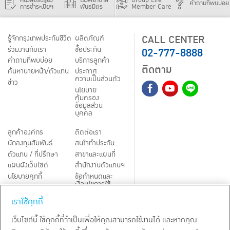
หนังสือรับรอง
โรงพยาบาล
Group Life
คำถามที่พบบ่อย
การชำระเบี้ยฯ
พันธมิตร
Member Care
CALL CENTER
รู้จักกรุงเทพประกันชีวิต
ผลิตภัณฑ์
02-777-8888
ร่วมงานกับเรา
ชื้อประกัน
คำถามที่พบบ่อย
บริการลูกค้า
ติดตาม
ค้นหานายหน้า/ตัวแทน
ประกาศ
ความเป็นส่วนตัว
ข่าว
นโยบาย
คุ้มครอง
ข้อมูลส่วน
บุคคล
ลูกค้าองค์กร
ติดต่อเรา
นักลงทุนสัมพันธ์
สนใจทำประกัน
ตัวแทน / ที่ปรึกษา
สาขาและแผนที่
แผนผังเว็บไซต์
สำนักงานตัวแทนฯ
นโยบายคุกกี้
ข้อกำหนดและ
เงื่อนไขการใช้
Third-Party Notices
บริการ
เราใช้คุกกี้
TH
EN
เว็บไซต์นี้ ใช้คุกกี้ที่จำเป็นเพื่อให้คุณสามารถใช้งานได้ และหากคุณ