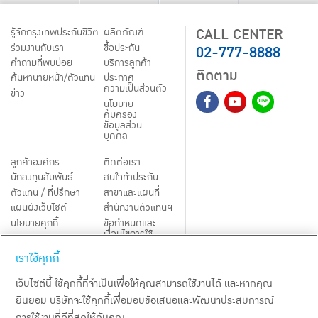
CALL CENTER
รู้จักกรุงเทพประกันชีวิต
ผลิตภัณฑ์
02-777-8888
ร่วมงานกับเรา
ชื้อประกัน
คำถามที่พบบ่อย
บริการลูกค้า
ติดตาม
ค้นหานายหน้า/ตัวแทน
ประกาศ
ความเป็นส่วนตัว
ข่าว
นโยบาย
คุ้มครอง
ข้อมูลส่วน
บุคคล
ลูกค้าองค์กร
ติดต่อเรา
นักลงทุนสัมพันธ์
สนใจทำประกัน
ตัวแทน / ที่ปรึกษา
สาขาและแผนที่
แผนผังเว็บไซต์
สำนักงานตัวแทนฯ
นโยบายคุกกี้
ข้อกำหนดและ
เงื่อนไขการใช้
Third-Party Notices
บริการ
เราใช้คุกกี้
TH
EN
เว็บไซต์นี้ ใช้คุกกี้ที่จำเป็นเพื่อให้คุณสามารถใช้งานได้ และหากคุณ
ยินยอม บริษัทจะใช้คุกกี้เพื่อมอบข้อเสนอและพัฒนาประสบการณ์
สงวนลิขสิทธิ์ พ.ศ.
2569
บริษัท กรุงเทพประกันชีวิต จำกัด (มหาชน)
การใช้งานที่ดีที่สุดให้กับคุณ