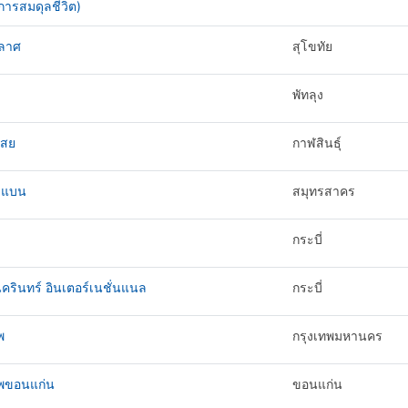
ารสมดุลชีวิต)
ลาศ
สุโขทัย
พัทลุง
สย
กาฬสินธุ์
่มแบน
สมุทรสาคร
กระบี่
นครินทร์ อินเตอร์เนชั่นแนล
กระบี่
พ
กรุงเทพมหานคร
ทพขอนแก่น
ขอนแก่น