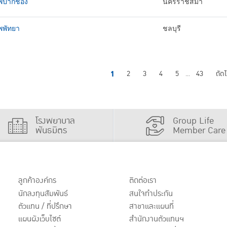
พปากช่อง
นครราชสีมา
พพัทยา
ชลบุรี
1
2
3
4
5
43
ถัด
...
โรงพยาบาล
Group Life
พันธมิตร
Member Care
ลูกค้าองค์กร
ติดต่อเรา
นักลงทุนสัมพันธ์
สนใจทำประกัน
ตัวแทน / ที่ปรึกษา
สาขาและแผนที่
แผนผังเว็บไซต์
สำนักงานตัวแทนฯ