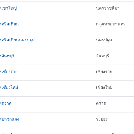
ทพเขาใหญ่
นครราชสีมา
พคริสเตียน
กรุงเทพมหานคร
ทพคริสเตียนนครปฐม
นครปฐม
พจันทบุรี
จันทบุรี
พเชียงราย
เชียงราย
พเชียงใหม่
เชียงใหม่
ทพตราด
ตราด
ทพปลวกแดง
ระยอง