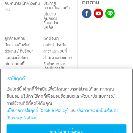
ติดตาม
ค้นหานายหน้า/ตัวแทน
ประกาศ
ความเป็นส่วนตัว
ข่าว
นโยบาย
คุ้มครอง
ข้อมูลส่วน
บุคคล
ลูกค้าองค์กร
ติดต่อเรา
นักลงทุนสัมพันธ์
สนใจทำประกัน
ตัวแทน / ที่ปรึกษา
สาขาและแผนที่
แผนผังเว็บไซต์
สำนักงานตัวแทนฯ
นโยบายคุกกี้
ข้อกำหนดและ
เงื่อนไขการใช้
Third-Party Notices
บริการ
เราใช้คุกกี้
TH
EN
เว็บไซต์นี้ ใช้คุกกี้ที่จำเป็นเพื่อให้คุณสามารถใช้งานได้ และหากคุณ
ยินยอม บริษัทจะใช้คุกกี้เพื่อมอบข้อเสนอและพัฒนาประสบการณ์
สงวนลิขสิทธิ์ พ.ศ.
2569
บริษัท กรุงเทพประกันชีวิต จำกัด (มหาชน)
การใช้งานที่ดีที่สุดให้กับคุณ
นโยบายการใช้คุกกี้ (Cookie Policy)
และ
ประกาศความเป็นส่วนตัว
(Privacy Notice)
ยอมรับคุกกี้ทั้งหมด