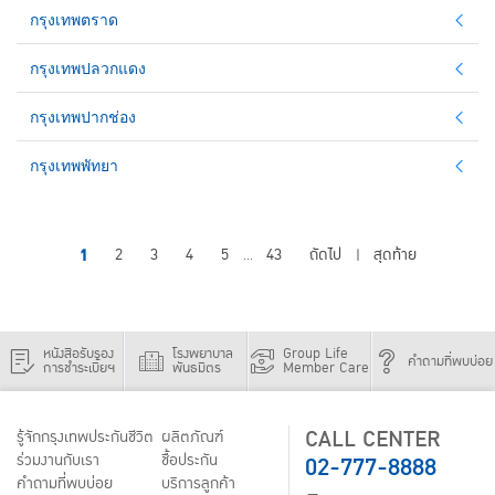
กรุงเทพตราด
กรุงเทพปลวกแดง
กรุงเทพปากช่อง
กรุงเทพพัทยา
1
2
3
4
5
43
ถัดไป
สุดท้าย
...
|
หนังสือรับรอง
โรงพยาบาล
Group Life
คำถามที่พบบ่อย
การชำระเบี้ยฯ
พันธมิตร
Member Care
CALL CENTER
รู้จักกรุงเทพประกันชีวิต
ผลิตภัณฑ์
02-777-8888
ร่วมงานกับเรา
ชื้อประกัน
คำถามที่พบบ่อย
บริการลูกค้า