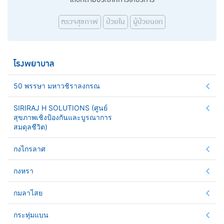
ตรวจสุขภาพ
ป่วยใน
ผู้ป่วยนอก
โรงพยาบาล
50 พรรษา มหาวชิราลงกรณ
SIRIRAJ H SOLUTIONS (ศูนย์
สุขภาพเชิงป้องกันและบูรณาการ
สมดุลชีวิต)
กงไกรลาศ
กงหรา
กมลาไสย
กระทุ่มแบน