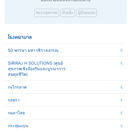
ตรวจสุขภาพ
ป่วยใน
ผู้ป่วยนอก
โรงพยาบาล
50 พรรษา มหาวชิราลงกรณ
SIRIRAJ H SOLUTIONS (ศูนย์
สุขภาพเชิงป้องกันและบูรณาการ
สมดุลชีวิต)
กงไกรลาศ
กงหรา
กมลาไสย
กระทุ่มแบน