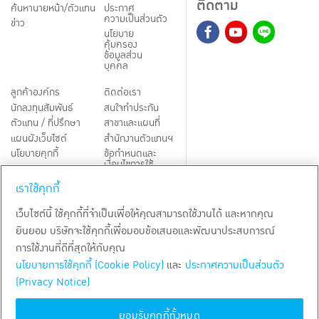
ติดตาม
ค้นหานายหน้า/ตัวแทน
ประกาศ
ความเป็นส่วนตัว
ข่าว
นโยบาย
คุ้มครอง
ข้อมูลส่วน
บุคคล
ลูกค้าองค์กร
ติดต่อเรา
นักลงทุนสัมพันธ์
สนใจทำประกัน
ตัวแทน / ที่ปรึกษา
สาขาและแผนที่
แผนผังเว็บไซต์
สำนักงานตัวแทนฯ
นโยบายคุกกี้
ข้อกำหนดและ
เงื่อนไขการใช้
Third-Party Notices
บริการ
เราใช้คุกกี้
TH
EN
เว็บไซต์นี้ ใช้คุกกี้ที่จำเป็นเพื่อให้คุณสามารถใช้งานได้ และหากคุณ
ยินยอม บริษัทจะใช้คุกกี้เพื่อมอบข้อเสนอและพัฒนาประสบการณ์
สงวนลิขสิทธิ์ พ.ศ.
2569
บริษัท กรุงเทพประกันชีวิต จำกัด (มหาชน)
การใช้งานที่ดีที่สุดให้กับคุณ
นโยบายการใช้คุกกี้ (Cookie Policy)
และ
ประกาศความเป็นส่วนตัว
(Privacy Notice)
ยอมรับคุกกี้ทั้งหมด