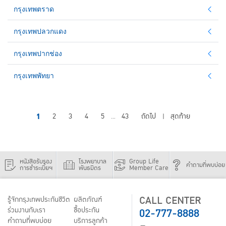
กรุงเทพตราด
กรุงเทพปลวกแดง
กรุงเทพปากช่อง
กรุงเทพพัทยา
1
2
3
4
5
43
ถัดไป
สุดท้าย
...
|
หนังสือรับรอง
โรงพยาบาล
Group Life
คำถามที่พบบ่อย
การชำระเบี้ยฯ
พันธมิตร
Member Care
CALL CENTER
รู้จักกรุงเทพประกันชีวิต
ผลิตภัณฑ์
02-777-8888
ร่วมงานกับเรา
ชื้อประกัน
คำถามที่พบบ่อย
บริการลูกค้า