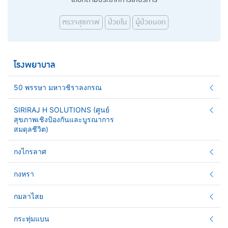
ตรวจสุขภาพ
ป่วยใน
ผู้ป่วยนอก
โรงพยาบาล
50 พรรษา มหาวชิราลงกรณ
SIRIRAJ H SOLUTIONS (ศูนย์
สุขภาพเชิงป้องกันและบูรณาการ
สมดุลชีวิต)
กงไกรลาศ
กงหรา
กมลาไสย
กระทุ่มแบน