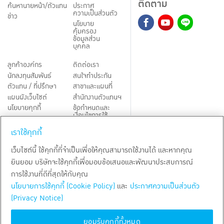
ติดตาม
ค้นหานายหน้า/ตัวแทน
ประกาศ
ความเป็นส่วนตัว
ข่าว
นโยบาย
คุ้มครอง
ข้อมูลส่วน
บุคคล
ลูกค้าองค์กร
ติดต่อเรา
นักลงทุนสัมพันธ์
สนใจทำประกัน
ตัวแทน / ที่ปรึกษา
สาขาและแผนที่
แผนผังเว็บไซต์
สำนักงานตัวแทนฯ
นโยบายคุกกี้
ข้อกำหนดและ
เงื่อนไขการใช้
Third-Party Notices
บริการ
เราใช้คุกกี้
TH
EN
เว็บไซต์นี้ ใช้คุกกี้ที่จำเป็นเพื่อให้คุณสามารถใช้งานได้ และหากคุณ
ยินยอม บริษัทจะใช้คุกกี้เพื่อมอบข้อเสนอและพัฒนาประสบการณ์
สงวนลิขสิทธิ์ พ.ศ.
2569
บริษัท กรุงเทพประกันชีวิต จำกัด (มหาชน)
การใช้งานที่ดีที่สุดให้กับคุณ
นโยบายการใช้คุกกี้ (Cookie Policy)
และ
ประกาศความเป็นส่วนตัว
(Privacy Notice)
ยอมรับคุกกี้ทั้งหมด