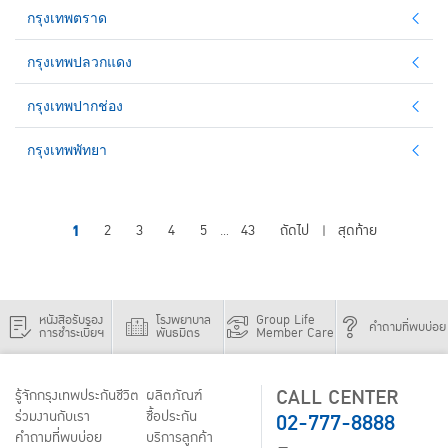
กรุงเทพตราด
กรุงเทพปลวกแดง
กรุงเทพปากช่อง
กรุงเทพพัทยา
1
2
3
4
5
43
ถัดไป
สุดท้าย
...
|
หนังสือรับรอง
โรงพยาบาล
Group Life
คำถามที่พบบ่อย
การชำระเบี้ยฯ
พันธมิตร
Member Care
CALL CENTER
รู้จักกรุงเทพประกันชีวิต
ผลิตภัณฑ์
02-777-8888
ร่วมงานกับเรา
ชื้อประกัน
คำถามที่พบบ่อย
บริการลูกค้า