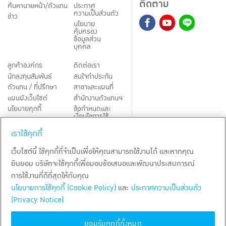
ติดตาม
ค้นหานายหน้า/ตัวแทน
ประกาศ
ความเป็นส่วนตัว
ข่าว
นโยบาย
คุ้มครอง
ข้อมูลส่วน
บุคคล
ลูกค้าองค์กร
ติดต่อเรา
นักลงทุนสัมพันธ์
สนใจทำประกัน
ตัวแทน / ที่ปรึกษา
สาขาและแผนที่
แผนผังเว็บไซต์
สำนักงานตัวแทนฯ
นโยบายคุกกี้
ข้อกำหนดและ
เงื่อนไขการใช้
Third-Party Notices
บริการ
เราใช้คุกกี้
TH
EN
เว็บไซต์นี้ ใช้คุกกี้ที่จำเป็นเพื่อให้คุณสามารถใช้งานได้ และหากคุณ
ยินยอม บริษัทจะใช้คุกกี้เพื่อมอบข้อเสนอและพัฒนาประสบการณ์
สงวนลิขสิทธิ์ พ.ศ.
2569
บริษัท กรุงเทพประกันชีวิต จำกัด (มหาชน)
การใช้งานที่ดีที่สุดให้กับคุณ
นโยบายการใช้คุกกี้ (Cookie Policy)
และ
ประกาศความเป็นส่วนตัว
(Privacy Notice)
ยอมรับคุกกี้ทั้งหมด