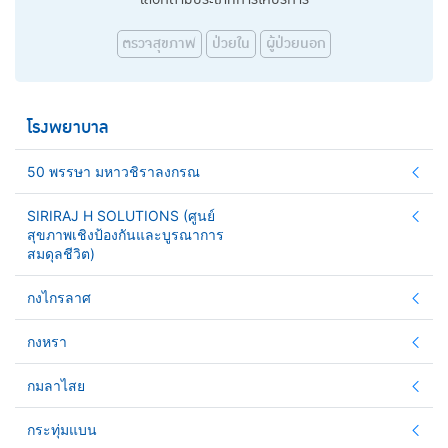
ตรวจสุขภาพ
ป่วยใน
ผู้ป่วยนอก
โรงพยาบาล
50 พรรษา มหาวชิราลงกรณ
SIRIRAJ H SOLUTIONS (ศูนย์
สุขภาพเชิงป้องกันและบูรณาการ
สมดุลชีวิต)
กงไกรลาศ
กงหรา
กมลาไสย
กระทุ่มแบน