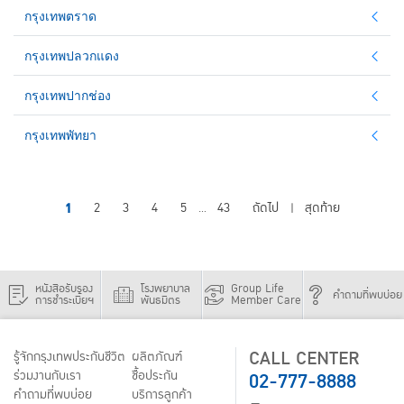
กรุงเทพตราด
กรุงเทพปลวกแดง
กรุงเทพปากช่อง
กรุงเทพพัทยา
1
2
3
4
5
43
ถัดไป
สุดท้าย
...
|
หนังสือรับรอง
โรงพยาบาล
Group Life
คำถามที่พบบ่อย
การชำระเบี้ยฯ
พันธมิตร
Member Care
CALL CENTER
รู้จักกรุงเทพประกันชีวิต
ผลิตภัณฑ์
02-777-8888
ร่วมงานกับเรา
ชื้อประกัน
คำถามที่พบบ่อย
บริการลูกค้า