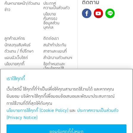
ติดตาม
ค้นหานายหน้า/ตัวแทน
ประกาศ
ความเป็นส่วนตัว
ข่าว
นโยบาย
คุ้มครอง
ข้อมูลส่วน
บุคคล
ลูกค้าองค์กร
ติดต่อเรา
นักลงทุนสัมพันธ์
สนใจทำประกัน
ตัวแทน / ที่ปรึกษา
สาขาและแผนที่
แผนผังเว็บไซต์
สำนักงานตัวแทนฯ
นโยบายคุกกี้
ข้อกำหนดและ
เงื่อนไขการใช้
Third-Party Notices
บริการ
เราใช้คุกกี้
TH
EN
เว็บไซต์นี้ ใช้คุกกี้ที่จำเป็นเพื่อให้คุณสามารถใช้งานได้ และหากคุณ
ยินยอม บริษัทจะใช้คุกกี้เพื่อมอบข้อเสนอและพัฒนาประสบการณ์
สงวนลิขสิทธิ์ พ.ศ.
2569
บริษัท กรุงเทพประกันชีวิต จำกัด (มหาชน)
การใช้งานที่ดีที่สุดให้กับคุณ
นโยบายการใช้คุกกี้ (Cookie Policy)
และ
ประกาศความเป็นส่วนตัว
(Privacy Notice)
ยอมรับคุกกี้ทั้งหมด