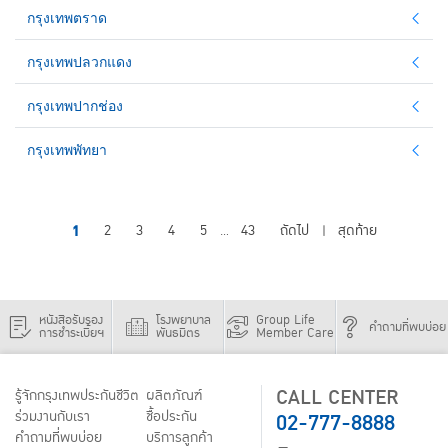
กรุงเทพตราด
กรุงเทพปลวกแดง
กรุงเทพปากช่อง
กรุงเทพพัทยา
1
2
3
4
5
43
ถัดไป
สุดท้าย
...
|
หนังสือรับรอง
โรงพยาบาล
Group Life
คำถามที่พบบ่อย
การชำระเบี้ยฯ
พันธมิตร
Member Care
CALL CENTER
รู้จักกรุงเทพประกันชีวิต
ผลิตภัณฑ์
02-777-8888
ร่วมงานกับเรา
ชื้อประกัน
คำถามที่พบบ่อย
บริการลูกค้า