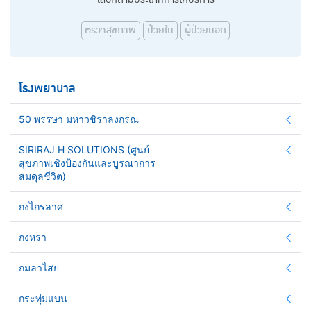
ตรวจสุขภาพ
ป่วยใน
ผู้ป่วยนอก
โรงพยาบาล
50 พรรษา มหาวชิราลงกรณ
SIRIRAJ H SOLUTIONS (ศูนย์
สุขภาพเชิงป้องกันและบูรณาการ
สมดุลชีวิต)
กงไกรลาศ
กงหรา
กมลาไสย
กระทุ่มแบน