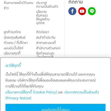
ติดตาม
ค้นหานายหน้า/ตัวแทน
ประกาศ
ความเป็นส่วนตัว
ข่าว
นโยบาย
คุ้มครอง
ข้อมูลส่วน
บุคคล
ลูกค้าองค์กร
ติดต่อเรา
นักลงทุนสัมพันธ์
สนใจทำประกัน
ตัวแทน / ที่ปรึกษา
สาขาและแผนที่
แผนผังเว็บไซต์
สำนักงานตัวแทนฯ
นโยบายคุกกี้
ข้อกำหนดและ
เงื่อนไขการใช้
Third-Party Notices
บริการ
เราใช้คุกกี้
TH
EN
เว็บไซต์นี้ ใช้คุกกี้ที่จำเป็นเพื่อให้คุณสามารถใช้งานได้ และหากคุณ
ยินยอม บริษัทจะใช้คุกกี้เพื่อมอบข้อเสนอและพัฒนาประสบการณ์
สงวนลิขสิทธิ์ พ.ศ.
2569
บริษัท กรุงเทพประกันชีวิต จำกัด (มหาชน)
การใช้งานที่ดีที่สุดให้กับคุณ
นโยบายการใช้คุกกี้ (Cookie Policy)
และ
ประกาศความเป็นส่วนตัว
(Privacy Notice)
ยอมรับคุกกี้ทั้งหมด