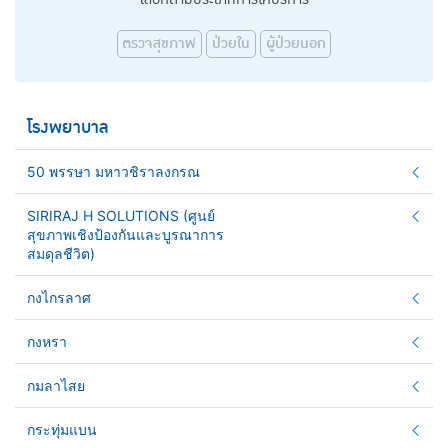
ตรวจสุขภาพ
ป่วยใน
ผู้ป่วยนอก
โรงพยาบาล
50 พรรษา มหาวชิราลงกรณ
SIRIRAJ H SOLUTIONS (ศูนย์
สุขภาพเชิงป้องกันและบูรณาการ
สมดุลชีวิต)
กงไกรลาศ
กงหรา
กมลาไสย
กระทุ่มแบน