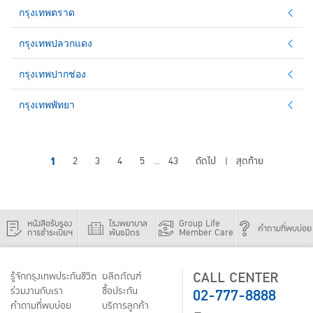
กรุงเทพตราด
กรุงเทพปลวกแดง
กรุงเทพปากช่อง
กรุงเทพพัทยา
1
2
3
4
5
43
ถัดไป
สุดท้าย
...
|
หนังสือรับรอง
โรงพยาบาล
Group Life
คำถามที่พบบ่อย
การชำระเบี้ยฯ
พันธมิตร
Member Care
CALL CENTER
รู้จักกรุงเทพประกันชีวิต
ผลิตภัณฑ์
02-777-8888
ร่วมงานกับเรา
ชื้อประกัน
คำถามที่พบบ่อย
บริการลูกค้า