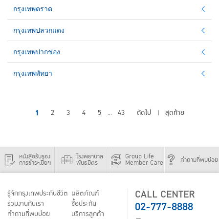
กรุงเทพตราด
กรุงเทพปลวกแดง
กรุงเทพปากช่อง
กรุงเทพพัทยา
1
2
3
4
5
43
ถัดไป
สุดท้าย
...
|
หนังสือรับรอง
โรงพยาบาล
Group Life
คำถามที่พบบ่อย
การชำระเบี้ยฯ
พันธมิตร
Member Care
CALL CENTER
รู้จักกรุงเทพประกันชีวิต
ผลิตภัณฑ์
02-777-8888
ร่วมงานกับเรา
ชื้อประกัน
คำถามที่พบบ่อย
บริการลูกค้า