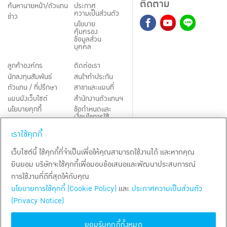
ติดตาม
ค้นหานายหน้า/ตัวแทน
ประกาศ
ความเป็นส่วนตัว
ข่าว
นโยบาย
คุ้มครอง
ข้อมูลส่วน
บุคคล
ลูกค้าองค์กร
ติดต่อเรา
นักลงทุนสัมพันธ์
สนใจทำประกัน
ตัวแทน / ที่ปรึกษา
สาขาและแผนที่
แผนผังเว็บไซต์
สำนักงานตัวแทนฯ
นโยบายคุกกี้
ข้อกำหนดและ
เงื่อนไขการใช้
Third-Party Notices
บริการ
เราใช้คุกกี้
TH
EN
เว็บไซต์นี้ ใช้คุกกี้ที่จำเป็นเพื่อให้คุณสามารถใช้งานได้ และหากคุณ
ยินยอม บริษัทจะใช้คุกกี้เพื่อมอบข้อเสนอและพัฒนาประสบการณ์
สงวนลิขสิทธิ์ พ.ศ.
2569
บริษัท กรุงเทพประกันชีวิต จำกัด (มหาชน)
การใช้งานที่ดีที่สุดให้กับคุณ
นโยบายการใช้คุกกี้ (Cookie Policy)
และ
ประกาศความเป็นส่วนตัว
(Privacy Notice)
ยอมรับคุกกี้ทั้งหมด