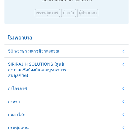
ตรวจสุขภาพ
ป่วยใน
ผู้ป่วยนอก
โรงพยาบาล
50 พรรษา มหาวชิราลงกรณ
SIRIRAJ H SOLUTIONS (ศูนย์
สุขภาพเชิงป้องกันและบูรณาการ
สมดุลชีวิต)
กงไกรลาศ
กงหรา
กมลาไสย
กระทุ่มแบน