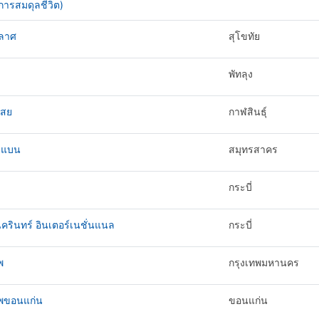
ารสมดุลชีวิต)
ลาศ
สุโขทัย
พัทลุง
สย
กาฬสินธุ์
่มแบน
สมุทรสาคร
กระบี่
นครินทร์ อินเตอร์เนชั่นแนล
กระบี่
พ
กรุงเทพมหานคร
ทพขอนแก่น
ขอนแก่น