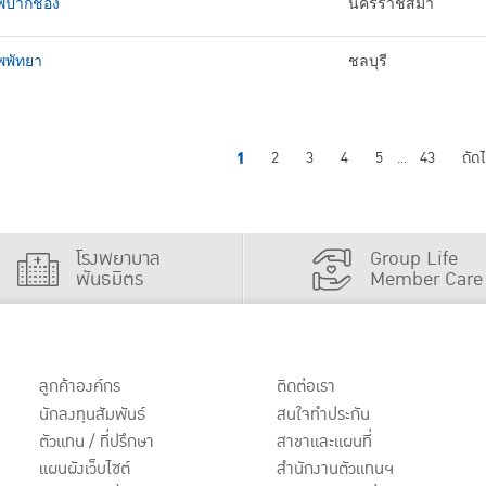
พปากช่อง
นครราชสีมา
พพัทยา
ชลบุรี
1
2
3
4
5
43
ถัด
...
โรงพยาบาล
Group Life
พันธมิตร
Member Care
ลูกค้าองค์กร
ติดต่อเรา
นักลงทุนสัมพันธ์
สนใจทำประกัน
ตัวแทน / ที่ปรึกษา
สาขาและแผนที่
แผนผังเว็บไซต์
สำนักงานตัวแทนฯ