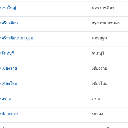
ทพเขาใหญ่
นครราชสีมา
พคริสเตียน
กรุงเทพมหานคร
ทพคริสเตียนนครปฐม
นครปฐม
พจันทบุรี
จันทบุรี
พเชียงราย
เชียงราย
พเชียงใหม่
เชียงใหม่
ทพตราด
ตราด
ทพปลวกแดง
ระยอง