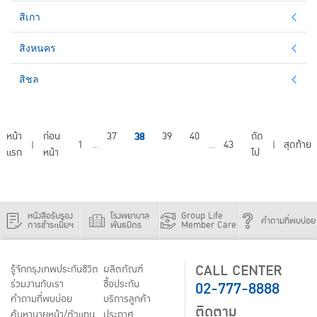
สิเกา
สิงหนคร
สิชล
หน้า
ก่อน
37
38
39
40
ถัด
1
43
สุดท้าย
|
...
...
|
แรก
หน้า
ไป
หนังสือรับรอง
โรงพยาบาล
Group Life
คำถามที่พบบ่อย
การชำระเบี้ยฯ
พันธมิตร
Member Care
CALL CENTER
รู้จักกรุงเทพประกันชีวิต
ผลิตภัณฑ์
02-777-8888
ร่วมงานกับเรา
ชื้อประกัน
คำถามที่พบบ่อย
บริการลูกค้า
ติดตาม
ค้นหานายหน้า/ตัวแทน
ประกาศ