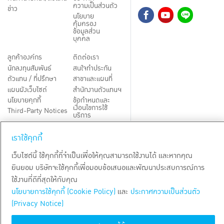
ความเป็นส่วนตัว
ข่าว
นโยบาย
คุ้มครอง
ข้อมูลส่วน
บุคคล
ลูกค้าองค์กร
ติดต่อเรา
นักลงทุนสัมพันธ์
สนใจทำประกัน
ตัวแทน / ที่ปรึกษา
สาขาและแผนที่
แผนผังเว็บไซต์
สำนักงานตัวแทนฯ
นโยบายคุกกี้
ข้อกำหนดและ
เงื่อนไขการใช้
Third-Party Notices
บริการ
เราใช้คุกกี้
TH
EN
เว็บไซต์นี้ ใช้คุกกี้ที่จำเป็นเพื่อให้คุณสามารถใช้งานได้ และหากคุณ
สงวนลิขสิทธิ์ พ.ศ.
2569
บริษัท กรุงเทพประกันชีวิต จำกัด (มหาชน)
ยินยอม บริษัทจะใช้คุกกี้เพื่อมอบข้อเสนอและพัฒนาประสบการณ์การ
ใช้งานที่ดีที่สุดให้กับคุณ
นโยบายการใช้คุกกี้ (Cookie Policy)
และ
ประกาศความเป็นส่วนตัว
(Privacy Notice)