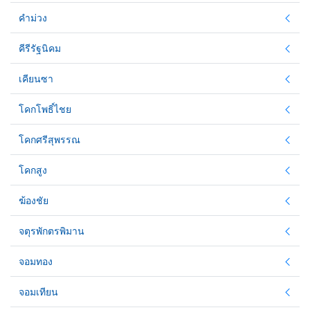
คำม่วง
คีรีรัฐนิคม
เคียนซา
โคกโพธิ์ไชย
โคกศรีสุพรรณ
โคกสูง
ฆ้องชัย
จตุรพักตรพิมาน
จอมทอง
จอมเทียน