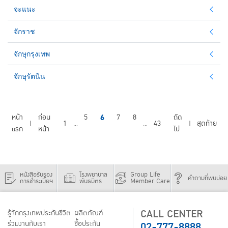
จะแนะ
จักราช
จักษุกรุงเทพ
จักษุรัตนิน
หน้า
ก่อน
5
6
7
8
ถัด
1
43
สุดท้าย
|
...
...
|
แรก
หน้า
ไป
หนังสือรับรอง
โรงพยาบาล
Group Life
คำถามที่พบบ่อย
การชำระเบี้ยฯ
พันธมิตร
Member Care
CALL CENTER
รู้จักกรุงเทพประกันชีวิต
ผลิตภัณฑ์
02-777-8888
ร่วมงานกับเรา
ชื้อประกัน