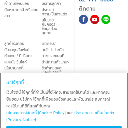
คำถามที่พบบ่อย
บริการลูกค้า
ติดตาม
ค้นหานายหน้า/ตัวแทน
ประกาศ
ความเป็นส่วนตัว
ข่าว
นโยบาย
คุ้มครอง
ข้อมูลส่วน
บุคคล
ลูกค้าองค์กร
ติดต่อเรา
นักลงทุนสัมพันธ์
สนใจทำประกัน
ตัวแทน / ที่ปรึกษา
สาขาและแผนที่
แผนผังเว็บไซต์
สำนักงานตัวแทนฯ
นโยบายคุกกี้
ข้อกำหนดและ
เงื่อนไขการใช้
Third-Party Notices
บริการ
เราใช้คุกกี้
TH
EN
เว็บไซต์นี้ ใช้คุกกี้ที่จำเป็นเพื่อให้คุณสามารถใช้งานได้ และหากคุณ
ยินยอม บริษัทจะใช้คุกกี้เพื่อมอบข้อเสนอและพัฒนาประสบการณ์
สงวนลิขสิทธิ์ พ.ศ.
2569
บริษัท กรุงเทพประกันชีวิต จำกัด (มหาชน)
การใช้งานที่ดีที่สุดให้กับคุณ
นโยบายการใช้คุกกี้ (Cookie Policy)
และ
ประกาศความเป็นส่วนตัว
(Privacy Notice)