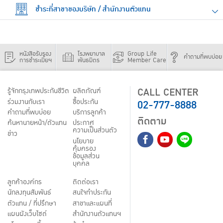
ชำระที่สาขาของบริษัท / สำนักงานตัวแทน
หนังสือรับรอง
โรงพยาบาล
Group Life
คำถามที่พบบ่อย
การชำระเบี้ยฯ
พันธมิตร
Member Care
CALL CENTER
รู้จักกรุงเทพประกันชีวิต
ผลิตภัณฑ์
02-777-8888
ร่วมงานกับเรา
ชื้อประกัน
คำถามที่พบบ่อย
บริการลูกค้า
ติดตาม
ค้นหานายหน้า/ตัวแทน
ประกาศ
ความเป็นส่วนตัว
ข่าว
นโยบาย
คุ้มครอง
ข้อมูลส่วน
บุคคล
ลูกค้าองค์กร
ติดต่อเรา
นักลงทุนสัมพันธ์
สนใจทำประกัน
ตัวแทน / ที่ปรึกษา
สาขาและแผนที่
แผนผังเว็บไซต์
สำนักงานตัวแทนฯ