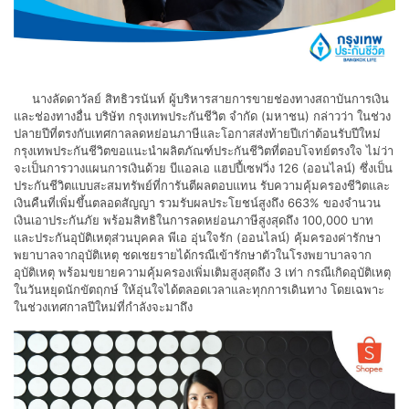
นางลัดดาวัลย์ สิทธิวรนันท์ ผู้บริหารสายการขายช่องทางสถาบันการเงิน
และช่องทางอื่น บริษัท กรุงเทพประกันชีวิต จำกัด (มหาชน) กล่าวว่า ในช่วง
ปลายปีที่ตรงกับเทศกาลลดหย่อนภาษีและโอกาสส่งท้ายปีเก่าต้อนรับปีใหม่
กรุงเทพประกันชีวิตขอแนะนำผลิตภัณฑ์ประกันชีวิตที่ตอบโจทย์ตรงใจ ไม่ว่า
จะเป็นการวางแผนการเงินด้วย บีแอลเอ แฮปปี้เซฟวิ่ง 126 (ออนไลน์) ซึ่งเป็น
ประกันชีวิตแบบสะสมทรัพย์ที่การันตีผลตอบแทน รับความคุ้มครองชีวิตและ
เงินคืนที่เพิ่มขึ้นตลอดสัญญา รวมรับผลประโยชน์สูงถึง 663% ของจำนวน
เงินเอาประกันภัย พร้อมสิทธิในการลดหย่อนภาษีสูงสุดถึง 100,000 บาท
และประกันอุบัติเหตุส่วนบุคคล พีเอ อุ่นใจรัก (ออนไลน์) คุ้มครองค่ารักษา
พยาบาลจากอุบัติเหตุ ชดเชยรายได้กรณีเข้ารักษาตัวในโรงพยาบาลจาก
อุบัติเหตุ พร้อมขยายความคุ้มครองเพิ่มเติมสูงสุดถึง 3 เท่า กรณีเกิดอุบัติเหตุ
ในวันหยุดนักขัตฤกษ์ ให้อุ่นใจได้ตลอดเวลาและทุกการเดินทาง โดยเฉพาะ
ในช่วงเทศกาลปีใหม่ที่กำลังจะมาถึง