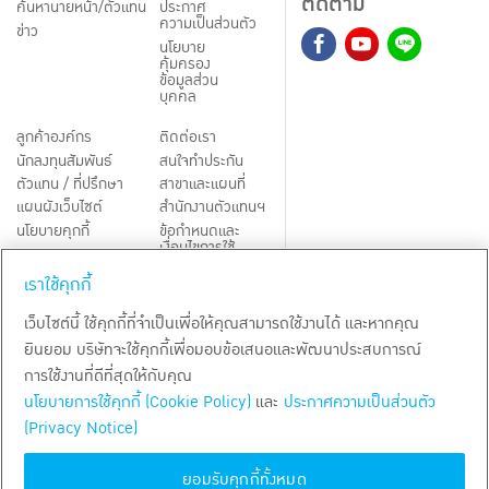
ติดตาม
ค้นหานายหน้า/ตัวแทน
ประกาศ
ความเป็นส่วนตัว
ข่าว
นโยบาย
คุ้มครอง
ข้อมูลส่วน
บุคคล
ลูกค้าองค์กร
ติดต่อเรา
นักลงทุนสัมพันธ์
สนใจทำประกัน
ตัวแทน / ที่ปรึกษา
สาขาและแผนที่
แผนผังเว็บไซต์
สำนักงานตัวแทนฯ
นโยบายคุกกี้
ข้อกำหนดและ
เงื่อนไขการใช้
Third-Party Notices
บริการ
เราใช้คุกกี้
TH
EN
เว็บไซต์นี้ ใช้คุกกี้ที่จำเป็นเพื่อให้คุณสามารถใช้งานได้ และหากคุณ
ยินยอม บริษัทจะใช้คุกกี้เพื่อมอบข้อเสนอและพัฒนาประสบการณ์
สงวนลิขสิทธิ์ พ.ศ.
2569
บริษัท กรุงเทพประกันชีวิต จำกัด (มหาชน)
การใช้งานที่ดีที่สุดให้กับคุณ
นโยบายการใช้คุกกี้ (Cookie Policy)
และ
ประกาศความเป็นส่วนตัว
(Privacy Notice)
ยอมรับคุกกี้ทั้งหมด