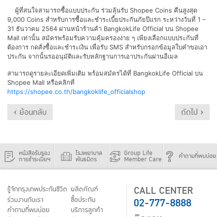
ผู้ที่สนใจสามารถซื้อแบบประกัน ร่วมลุ้นรับ Shopee Coins คืนสูงสุด
9,000 Coins สำหรับการซื้อและชำระเบี้ยประกันภัยปีแรก ระหว่างวันที่ 1 –
31 ธันวาคม 2564 ผ่านหน้าร้านค้า BangkokLife Official บน Shopee
Mall เท่านั้น สมัครพร้อมรับความคุ้มครองง่าย ๆ เพียงเลือกแบบประกันที่
ต้องการ กดสั่งซื้อและชำระเงิน เพื่อรับ SMS สำหรับกรอกข้อมูลใบคำขอเอา
ประกัน จากนั้นรออนุมัติและรับหลักฐานการเอาประกันผ่านอีเมล
สามารถดูรายละเอียดเพิ่มเติม พร้อมสมัครได้ที่ BangkokLife Official บน
Shopee Mall หรือคลิกที่
https://shopee.co.th/bangkoklife_officialshop
‹ ย้อนกลับ
ถัดไป ›
หนังสือรับรอง
โรงพยาบาล
Group Life
คำถามที่พบบ่อย
การชำระเบี้ยฯ
พันธมิตร
Member Care
CALL CENTER
รู้จักกรุงเทพประกันชีวิต
ผลิตภัณฑ์
02-777-8888
ร่วมงานกับเรา
ชื้อประกัน
คำถามที่พบบ่อย
บริการลูกค้า