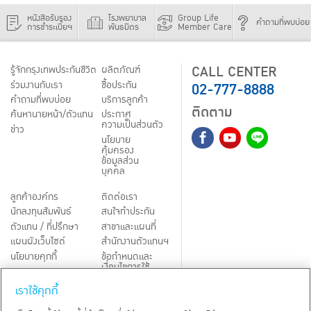
หนังสือรับรอง
โรงพยาบาล
Group Life
คำถามที่พบบ่อย
การชำระเบี้ยฯ
พันธมิตร
Member Care
CALL CENTER
รู้จักกรุงเทพประกันชีวิต
ผลิตภัณฑ์
02-777-8888
ร่วมงานกับเรา
ชื้อประกัน
คำถามที่พบบ่อย
บริการลูกค้า
ติดตาม
ค้นหานายหน้า/ตัวแทน
ประกาศ
ความเป็นส่วนตัว
ข่าว
นโยบาย
คุ้มครอง
ข้อมูลส่วน
บุคคล
ลูกค้าองค์กร
ติดต่อเรา
นักลงทุนสัมพันธ์
สนใจทำประกัน
ตัวแทน / ที่ปรึกษา
สาขาและแผนที่
แผนผังเว็บไซต์
สำนักงานตัวแทนฯ
นโยบายคุกกี้
ข้อกำหนดและ
เงื่อนไขการใช้
Third-Party Notices
บริการ
เราใช้คุกกี้
TH
EN